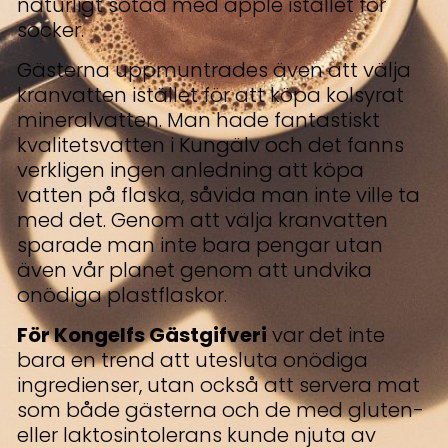
naturligt sötad med äpple istället för
socker.
Gästerna uppmuntrades även att välja
kranvatten istället för att köpa kolsyrat
mineralvatten. Man hade fantastiskt
kvalitetsvatten i Kungälv och det fanns
verkligen ingen anledning att köpa
vatten på flaska, såvida man inte ville ta
med det. Genom att välja kranvatten
sparade man inte bara pengar utan
även vår planet genom att undvika
onödiga plastflaskor.
För Kongelfs Gästgifveri
var det inte
bara en trend att utesluta onödiga
ingredienser, utan också att servera mat
som både gästerna och de med gluten-
eller laktosintolerans kunde njuta av