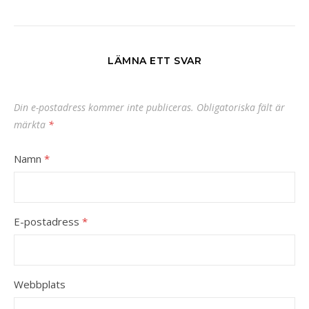
LÄMNA ETT SVAR
Din e-postadress kommer inte publiceras.
Obligatoriska fält är
märkta
*
Namn
*
E-postadress
*
Webbplats